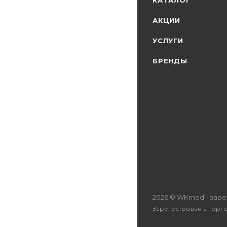
КАТАЛОГ
АКЦИИ
УСЛУГИ
БРЕНДЫ
2026 © WKmed - зар
Зарегестрован в Торг