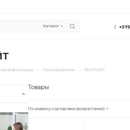
Каталог
+375
ЙТ
—
—
ная информация
Производители
ФАРЛАЙТ
Товары
По индексу сортировки (возрастание)