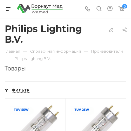
0
Philips Lighting
B.V.
—
—
Главная
Справочная информация
Производители
—
Philips Lighting B.V.
Товары
ФИЛЬТР