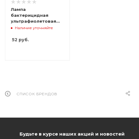
Лампа
бактерицидная
ультрафиолетовая
PHILIPS TUV 30W G13
Наличие уточняйте
1SL/25
52
руб.
СПИСОК БРЕНДОВ
Будьте в курсе наших акций и новостей