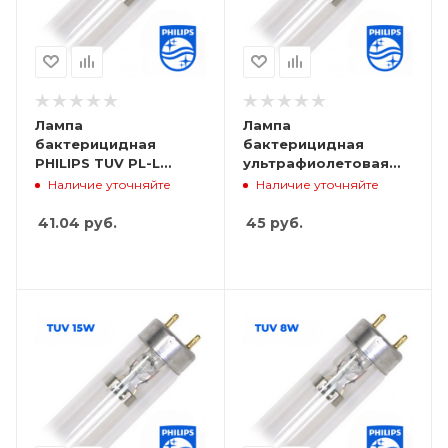
Лампа
Лампа
бактерицидная
бактерицидная
PHILIPS TUV PL-L
ультрафиолетовая
55W/4P HF 1CT/25
PHILIPS TUV 25W G13
Наличие уточняйте
Наличие уточняйте
(одноцокольная)
1SL/25
41.04
руб.
45
руб.