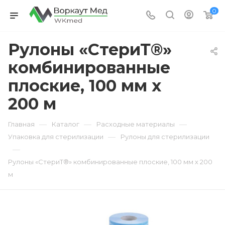
0
Рулоны «СтериТ®»
комбинированные
плоские, 100 мм х
200 м
—
—
—
Главная
Каталог
Расходные материалы
—
Упаковка для стерилизации
Рулоны для стерилизации
—
Рулоны «СтериТ®» комбинированные плоские, 100 мм х 200
м