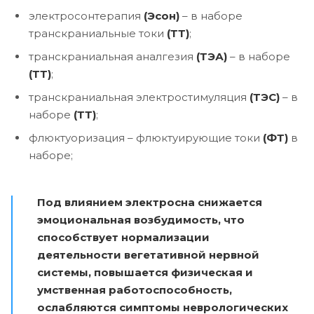
электросонтерапия
(Эсон)
– в наборе
транскраниальные токи
(ТТ)
;
транскраниальная аналгезия
(ТЭА)
– в наборе
(ТТ)
;
транскраниальная электростимуляция
(ТЭС)
– в
наборе
(ТТ)
;
флюктуоризация – флюктуирующие токи
(ФТ)
в
наборе;
Под влиянием электросна снижается
эмоциональная возбудимость, что
способствует нормализации
деятельности вегетативной нервной
системы, повышается физическая и
умственная работоспособность,
ослабляются симптомы неврологических