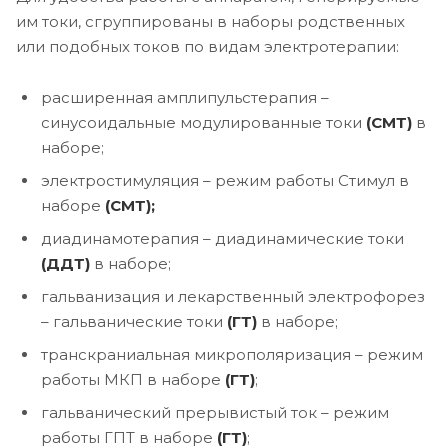
им токи, сгруппированы в наборы родственных
или подобных токов по видам электротерапии:
расширенная амплипульстерапия –
синусоидальные модулированные токи
(СМТ)
в
наборе;
электростимуляция – режим работы Стимул в
наборе
(СМТ);
диадинамотерапия – диадинамические токи
(ДДТ)
в наборе;
гальванизация и лекарственный электрофорез
– гальванические токи
(ГТ)
в наборе;
транскраниальная микрополяризация – режим
работы МКП в наборе
(ГТ)
;
гальванический прерывистый ток – режим
работы ГПТ в наборе
(ГТ)
;