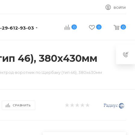
ВОЙТИ
0
0
0
-29-612-93-03
ип 46), 380х430мм
ектрод-воротник по Щербаку (тип 46), 380х430мм
СРАВНИТЬ