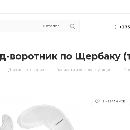
Каталог
+375
д-воротник по Щербаку (т
—
—
—
Другие категории
Запчасти и комплектующие
Эл
В ИЗБРАННОЕ