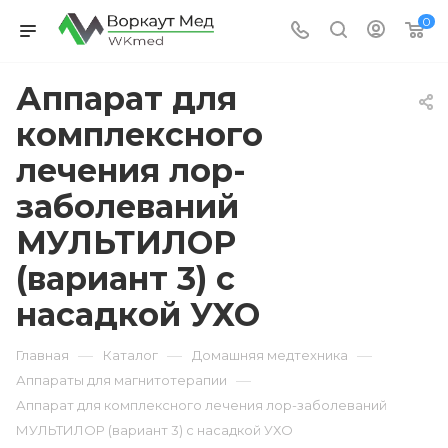
0
Аппарат для
комплексного
лечения лор-
заболеваний
МУЛЬТИЛОР
(вариант 3) с
насадкой УХО
—
—
—
Главная
Каталог
Домашняя медтехника
—
Аппараты для магнитотерапии
Аппарат для комплексного лечения лор-заболеваний
МУЛЬТИЛОР (вариант 3) с насадкой УХО